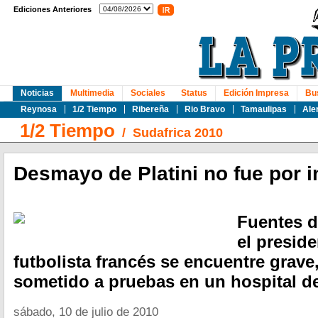
Ediciones Anteriores
Noticias
Multimedia
Sociales
Status
Edición Impresa
Bu
Reynosa
1/2 Tiempo
Ribereña
Rio Bravo
Tamaulipas
Ale
1/2 Tiempo
/
Sudafrica 2010
Desmayo de Platini no fue por i
Fuentes d
el presid
futbolista francés se encuentre grave
sometido a pruebas en un hospital 
sábado, 10 de julio de 2010