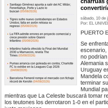
charrúas 
Santiago Giménez apunta a salir del AC Milán;
convertir
Fenerbahçe, Porto y Lazio lo
buscan
(05/08/2026)
sábado, 10 de j
Tigres sufre nuevo contratiempo en Estados
Por: EL UNIV
Unidos; falla en avión retrasa su
regreso
(05/08/2026)
PUERTO E
La FIFA admite errores en proyecto comercial y
crece presión sobre Gianni
Infantino
(05/08/2026)
Se enfrent
Infantino habría ofrecido la Final del Mundial
escenario,
2030 a Marruecos, revela The
no podrían 
Times
(05/08/2026)
Alemania s
Pumas arranca con goleada en contra; Charlotte
FC lo exhibe en la Leagues Cup 2026
Uruguay en
(04/08/2026)
Mandela co
Barcelona Femenil rompe el mercado con fichaje
terminar su
récord de Kerolin
(04/08/2026)
Mundial pa
mientras que La Celeste buscará tomar 
los teutones los derrotaron 1-0 en el partid