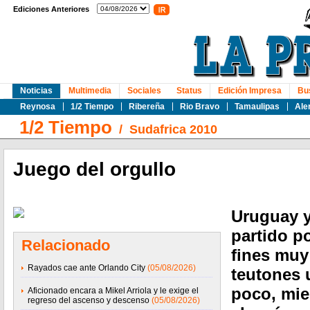
Ediciones Anteriores
Noticias
Multimedia
Sociales
Status
Edición Impresa
Bu
Reynosa
1/2 Tiempo
Ribereña
Rio Bravo
Tamaulipas
Ale
1/2 Tiempo
/
Sudafrica 2010
Juego del orgullo
Uruguay y
partido po
Relacionado
fines muy 
Rayados cae ante Orlando City
(05/08/2026)
teutones u
poco, mie
Aficionado encara a Mikel Arriola y le exige el
regreso del ascenso y descenso
(05/08/2026)