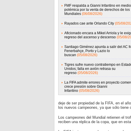
FMF respalda a Gianni Infantino en medio
polémica por la venta de derechos de los
Mundiales
(06/08/2026)
Rayados cae ante Orlando City
(05/08/20
Aficionado encara a Mikel Arriola y le exig
regreso del ascenso y descenso
(05/08/2
Santiago Giménez apunta a salir del AC M
Fenerbahçe, Porto y Lazio lo
buscan
(05/08/2026)
Tigres sufre nuevo contratiempo en Estad
Unidos; falla en avión retrasa su
regreso
(05/08/2026)
La FIFA admite errores en proyecto comerc
crece presión sobre Gianni
Infantino
(05/08/2026)
deje de ser propiedad de la FIFA, en el añ
los nuevos campeones, ya que sólo tiene ca
Los campeones del Mundial retienen el trof
reciben una réplica de la copa, que en est