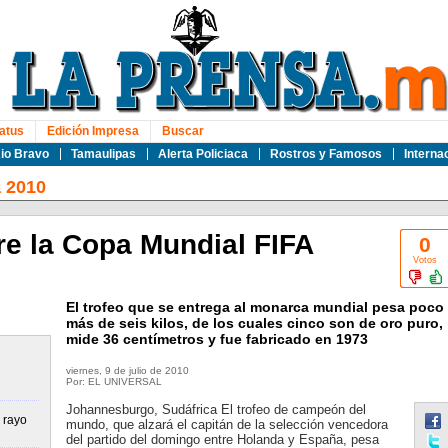
atus
Edición Impresa
Buscar
io Bravo
Tamaulipas
Alerta Policiaca
Rostros y Famosos
Interna
a 2010
e la Copa Mundial FIFA
0
Votos
El trofeo que se entrega al monarca mundial pesa poco
más de seis kilos, de los cuales cinco son de oro puro,
mide 36 centímetros y fue fabricado en 1973
viernes, 9 de julio de 2010
Por: EL UNIVERSAL
Johannesburgo, Sudáfrica El trofeo de campeón del
 rayo
mundo, que alzará el capitán de la selección vencedora
del partido del domingo entre Holanda y España, pesa