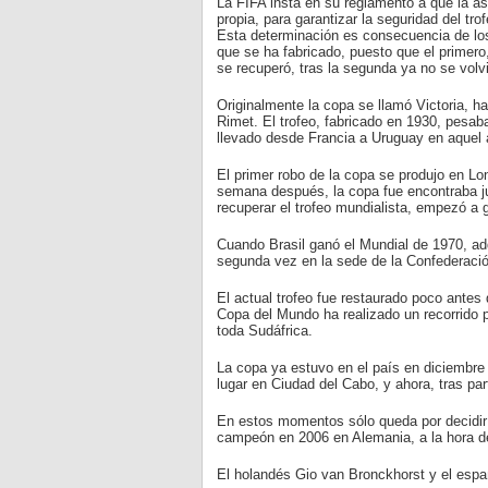
La FIFA insta en su reglamento a que la a
propia, para garantizar la seguridad del tro
Esta determinación es consecuencia de los 
que se ha fabricado, puesto que el primer
se recuperó, tras la segunda ya no se volvi
Originalmente la copa se llamó Victoria, ha
Rimet. El trofeo, fabricado en 1930, pesaba
llevado desde Francia a Uruguay en aquel a
El primer robo de la copa se produjo en Lon
semana después, la copa fue encontraba jun
recuperar el trofeo mundialista, empezó a 
Cuando Brasil ganó el Mundial de 1970, adq
segunda vez en la sede de la Confederació
El actual trofeo fue restaurado poco antes 
Copa del Mundo ha realizado un recorrido p
toda Sudáfrica.
La copa ya estuvo en el país en diciembre 
lugar en Ciudad del Cabo, y ahora, tras pa
En estos momentos sólo queda por decidir un
campeón en 2006 en Alemania, a la hora de 
El holandés Gio van Bronckhorst y el españ