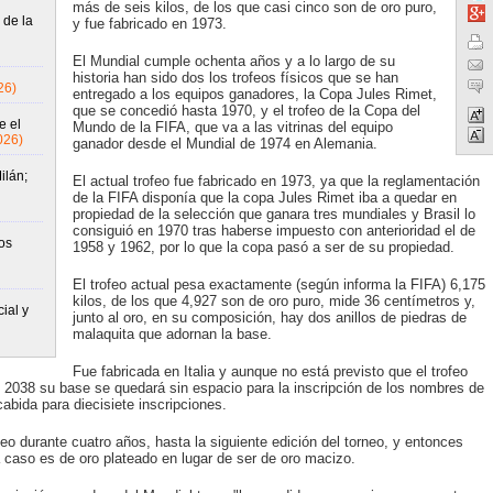
más de seis kilos, de los que casi cinco son de oro puro,
 de la
y fue fabricado en 1973.
El Mundial cumple ochenta años y a lo largo de su
historia han sido dos los trofeos físicos que se han
26)
entregado a los equipos ganadores, la Copa Jules Rimet,
que se concedió hasta 1970, y el trofeo de la Copa del
e el
Mundo de la FIFA, que va a las vitrinas del equipo
026)
ganador desde el Mundial de 1974 en Alemania.
ilán;
El actual trofeo fue fabricado en 1973, ya que la reglamentación
de la FIFA disponía que la copa Jules Rimet iba a quedar en
propiedad de la selección que ganara tres mundiales y Brasil lo
consiguió en 1970 tras haberse impuesto con anterioridad el de
os
1958 y 1962, por lo que la copa pasó a ser de su propiedad.
El trofeo actual pesa exactamente (según informa la FIFA) 6,175
kilos, de los que 4,927 son de oro puro, mide 36 centímetros y,
ial y
junto al oro, en su composición, hay dos anillos de piedras de
malaquita que adornan la base.
Fue fabricada en Italia y aunque no está previsto que el trofeo
o 2038 su base se quedará sin espacio para la inscripción de los nombres de
bida para diecisiete inscripciones.
eo durante cuatro años, hasta la siguiente edición del torneo, y entonces
a caso es de oro plateado en lugar de ser de oro macizo.