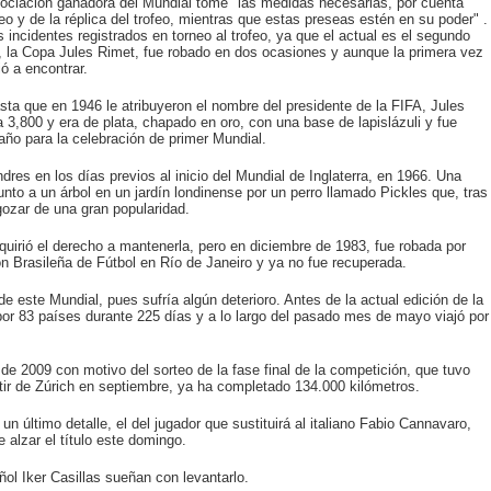
sociación ganadora del Mundial tome "las medidas necesarias, por cuenta
feo y de la réplica del trofeo, mientras que estas preseas estén en su poder" .
incidentes registrados en torneo al trofeo, ya que el actual es el segundo
o, la Copa Jules Rimet, fue robado en dos ocasiones y aunque la primera vez
ó a encontrar.
sta que en 1946 le atribuyeron el nombre del presidente de la FIFA, Jules
 3,800 y era de plata, chapado en oro, con una base de lapislázuli y fue
ño para la celebración de primer Mundial.
dres en los días previos al inicio del Mundial de Inglaterra, en 1966. Una
to a un árbol en un jardín londinense por un perro llamado Pickles que, tras
gozar de una gran popularidad.
uirió el derecho a mantenerla, pero en diciembre de 1983, fue robada por
n Brasileña de Fútbol en Río de Janeiro y ya no fue recuperada.
de este Mundial, pues sufría algún deterioro. Antes de la actual edición de la
or 83 países durante 225 días y a lo largo del pasado mes de mayo viajó por
de 2009 con motivo del sorteo de la fase final de la competición, que tuvo
rtir de Zúrich en septiembre, ya ha completado 134.000 kilómetros.
 último detalle, el del jugador que sustituirá al italiano Fabio Cannavaro,
alzar el título este domingo.
ol Iker Casillas sueñan con levantarlo.