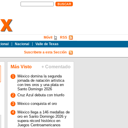
Móvil
RSS
cional
Nacional
Valle de Texas
Suscribete a esta Sección
Más Visto
+ Comentado
1
México domina la segunda
jornada de natación artística
con tres oros y una plata en
Santo Domingo 2026
2
Cruz Azul debuta con triunfo
3
México conquista el oro
4
México llega a 146 medallas de
oro en Santo Domingo 2026 y
supera récord histórico en
Juegos Centroamericanos