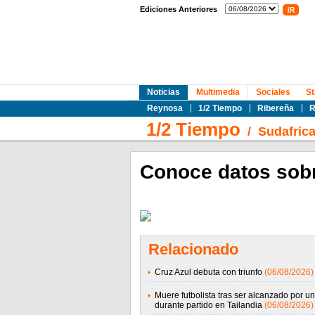
Ediciones Anteriores
Noticias
Multimedia
Sociales
St
Reynosa
1/2 Tiempo
Ribereña
R
1/2 Tiempo
/
Sudafric
Conoce datos sobr
Relacionado
Cruz Azul debuta con triunfo
(06/08/2026)
Muere futbolista tras ser alcanzado por un
durante partido en Tailandia
(06/08/2026)