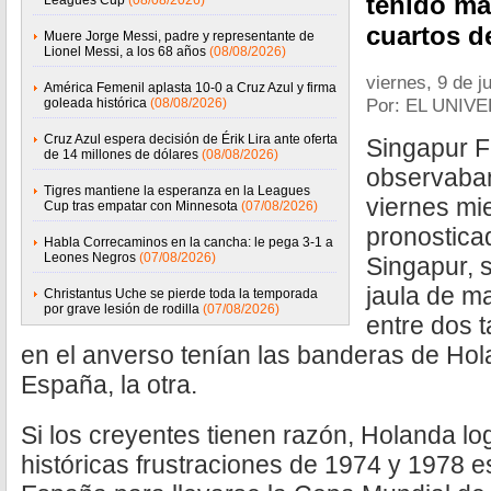
tenido ma
Leagues Cup
(08/08/2026)
cuartos de
Muere Jorge Messi, padre y representante de
Lionel Messi, a los 68 años
(08/08/2026)
viernes, 9 de j
América Femenil aplasta 10-0 a Cruz Azul y firma
Por: EL UNIV
goleada histórica
(08/08/2026)
Cruz Azul espera decisión de Érik Lira ante oferta
Singapur Fa
de 14 millones de dólares
(08/08/2026)
observaban
Tigres mantiene la esperanza en la Leagues
viernes mie
Cup tras empatar con Minnesota
(07/08/2026)
pronostica
Habla Correcaminos en la cancha: le pega 3-1 a
Leones Negros
(07/08/2026)
Singapur, 
jaula de m
Christantus Uche se pierde toda la temporada
por grave lesión de rodilla
(07/08/2026)
entre dos 
en el anverso tenían las banderas de Hol
España, la otra.
Si los creyentes tienen razón, Holanda lo
históricas frustraciones de 1974 y 1978 