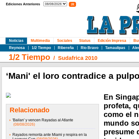
Ediciones Anteriores
Noticias
Multimedia
Sociales
Status
Edición Impresa
Bu
Reynosa
1/2 Tiempo
Ribereña
Rio Bravo
Tamaulipas
Ale
1/2 Tiempo
/
Sudafrica 2010
‘Mani' el loro contradice a pulp
En Singap
profeta, q
Relacionado
como el 
'Bailan' y vencen Rayadas al Atlante
mundo so
(08/08/2026)
presume q
Rayados remonta ante Miami y respira en la