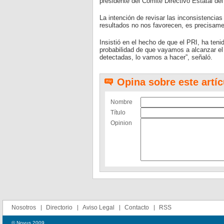
presidente del Comité Directivo Estatal de
La intención de revisar las inconsistenci
resultados no nos favorecen, es precisame
Insistió en el hecho de que el PRI, ha te
probabilidad de que vayamos a alcanzar el 
detectadas, lo vamos a hacer”, señaló.
Opina sobre este artíc
Nombre
Título
Opinion
Nosotros
Directorio
Aviso Legal
Contacto
RSS
© Novus 2009