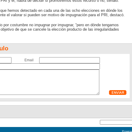
l PRI y él, habrá de decidir si promovemos estos recurso o no, señaló.
as que hemos detectado en cada una de las ocho elecciones en dónde los
nte el valorar si pueden ser motivo de impugnación para el PRI, destacó.
nido por costumbre no impugnar por impugnar, “pero en dónde tengamos
objetivo de que se cancele la elección producto de las irregularidades
ulo
Email
Power