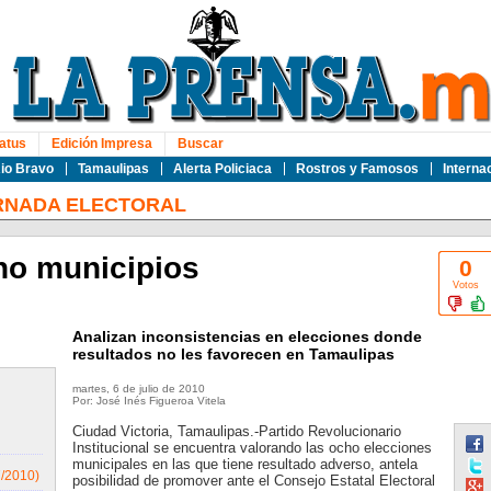
atus
Edición Impresa
Buscar
io Bravo
Tamaulipas
Alerta Policiaca
Rostros y Famosos
Interna
RNADA ELECTORAL
ho municipios
0
Votos
Analizan inconsistencias en elecciones donde
resultados no les favorecen en Tamaulipas
martes, 6 de julio de 2010
Por: José Inés Figueroa Vitela
Ciudad Victoria, Tamaulipas.-Partido Revolucionario
Institucional se encuentra valorando las ocho elecciones
municipales en las que tiene resultado adverso, antela
7/2010)
posibilidad de promover ante el Consejo Estatal Electoral