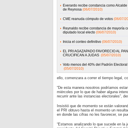
Everardo recibe constancia como Alcalde 
de Reynosa
(06/07/2010)
CME reanuda cómputo de votos
(06/07/2
Reynaldo recibe constancia de mayoría 
diputado local electo
(06/07/2010)
Inicia el conteo definitivo
(06/07/2010)
EL PRI AGAZAPADO FAVORECIO AL PAN 
CRUCIFICAN A JUDAS
(05/07/2010)
Voto menos del 40% del Padrón Electoral
(05/07/2010)
ello, comenzara a correr el tiempo legal, c
“De esta manera nosotros podríamos estar 
miércoles por lo que de haber alguna inten
recurrir ante las instancias electorales”, de
Insistió que de momento se están valorand
el PRI obtuvo hasta el momento un resulta
en donde las cifras no les favorecer, se p
“Estamos analizando lo que sucede en la jo