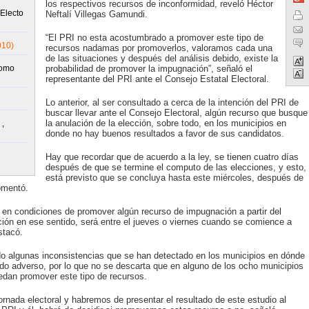
los respectivos recursos de inconformidad, reveló Héctor
Electo
Neftalí Villegas Gamundi.
“El PRI no esta acostumbrado a promover este tipo de
010)
recursos nadamas por promoverlos, valoramos cada una
de las situaciones y después del análisis debido, existe la
como
probabilidad de promover la impugnación”, señaló el
representante del PRI ante el Consejo Estatal Electoral.
Lo anterior, al ser consultado a cerca de la intención del PRI de
buscar llevar ante el Consejo Electoral, algún recurso que busque
la anulación de la elección, sobre todo, en los municipios en
,
donde no hay buenos resultados a favor de sus candidatos.
Hay que recordar que de acuerdo a la ley, se tienen cuatro días
después de que se termine el computo de las elecciones, y esto,
está previsto que se concluya hasta este miércoles, después de
omentó.
en condiciones de promover algún recurso de impugnación a partir del
ción en ese sentido, será entre el jueves o viernes cuando se comience a
stacó.
o algunas inconsistencias que se han detectado en los municipios en dónde
do adverso, por lo que no se descarta que en alguno de los ocho municipios
uedan promover este tipo de recursos.
rnada electoral y habremos de presentar el resultado de este estudio al