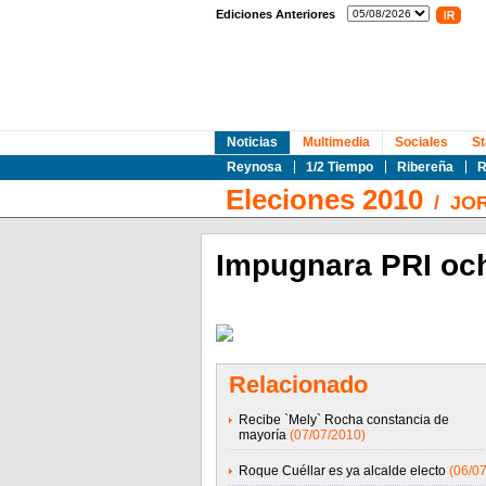
Ediciones Anteriores
Noticias
Multimedia
Sociales
St
Reynosa
1/2 Tiempo
Ribereña
R
Eleciones 2010
/
JO
Impugnara PRI oc
Relacionado
Recibe `Mely` Rocha constancia de
mayoría
(07/07/2010)
Roque Cuéllar es ya alcalde electo
(06/0