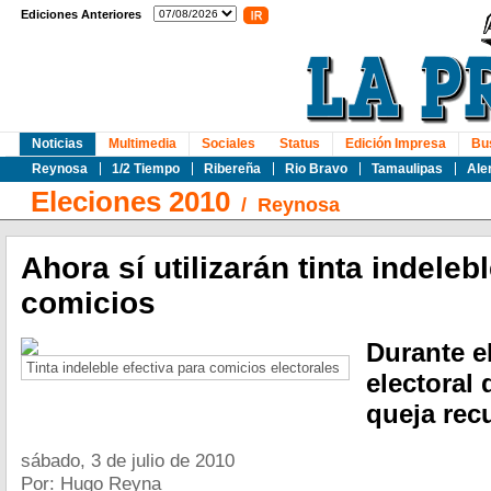
Ediciones Anteriores
Noticias
Multimedia
Sociales
Status
Edición Impresa
Bu
Reynosa
1/2 Tiempo
Ribereña
Rio Bravo
Tamaulipas
Ale
Eleciones 2010
/
Reynosa
Ahora sí utilizarán tinta indeleb
comicios
Durante e
Tinta indeleble efectiva para comicios electorales
electoral 
queja rec
sábado, 3 de julio de 2010
Por: Hugo Reyna