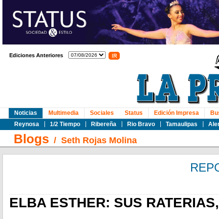
Ediciones Anteriores
Noticias
Multimedia
Sociales
Status
Edición Impresa
Bu
Reynosa
1/2 Tiempo
Ribereña
Rio Bravo
Tamaulipas
Ale
Blogs
/
Seth Rojas Molina
REP
ELBA ESTHER: SUS RATERIAS