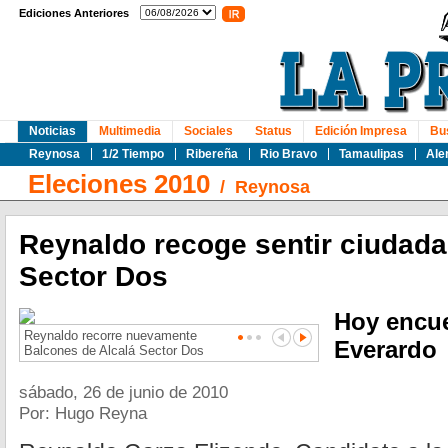
Ediciones Anteriores
Noticias
Multimedia
Sociales
Status
Edición Impresa
Bu
Reynosa
1/2 Tiempo
Ribereña
Rio Bravo
Tamaulipas
Ale
Eleciones 2010
/
Reynosa
Reynaldo recoge sentir ciudad
Sector Dos
Hoy encue
Reynaldo recorre nuevamente
Everardo
Balcones de Alcalá Sector Dos
sábado, 26 de junio de 2010
Por: Hugo Reyna