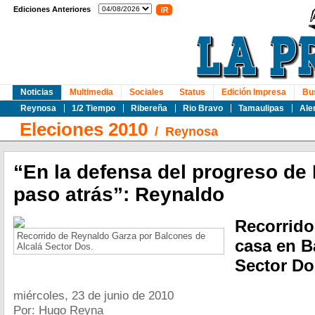
Ediciones Anteriores
Noticias
Multimedia
Sociales
Status
Edición Impresa
Bu
Reynosa
1/2 Tiempo
Ribereña
Rio Bravo
Tamaulipas
Ale
Eleciones 2010
/
Reynosa
“En la defensa del progreso de
paso atrás”: Reynaldo
Recorrido
Recorrido de Reynaldo Garza por Balcones de
casa en B
Alcalá Sector Dos.
Sector Do
miércoles, 23 de junio de 2010
Por: Hugo Reyna