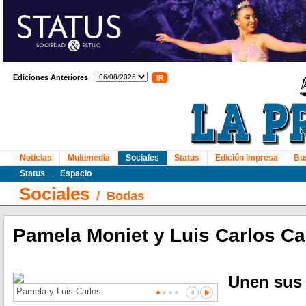
Ediciones Anteriores
Noticias
Multimedia
Sociales
Status
Edición Impresa
Bu
Status
Espacio
Sociales
/
Bodas
Pamela Moniet y Luis Carlos Ca
Unen sus 
Pamela y Luis Carlos.