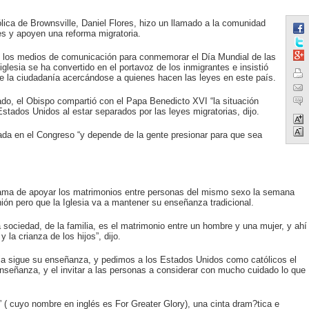
ica de Brownsville, Daniel Flores, hizo un llamado a la comunidad
s y apoyen una reforma migratoria.
e los medios de comunicación para conmemorar el Día Mundial de las
lesia se ha convertido en el portavoz de los inmigrantes e insistió
 de la ciudadanía acercándose a quienes hacen las leyes en este país.
ado, el Obispo compartió con el Papa Benedicto XVI “la situación
stados Unidos al estar separados por las leyes migratorias, dijo.
ada en el Congreso “y depende de la gente presionar para que sea
bama de apoyar los matrimonios entre personas del mismo sexo la semana
nión pero que la Iglesia va a mantener su enseñanza tradicional.
 sociedad, de la familia, es el matrimonio entre un hombre y una mujer, y ahí
 la crianza de los hijos”, dijo.
esia sigue su enseñanza, y pedimos a los Estados Unidos como católicos el
nseñanza, y el invitar a las personas a considerar con mucho cuidado lo que
” ( cuyo nombre en inglés es For Greater Glory), una cinta dram?tica e