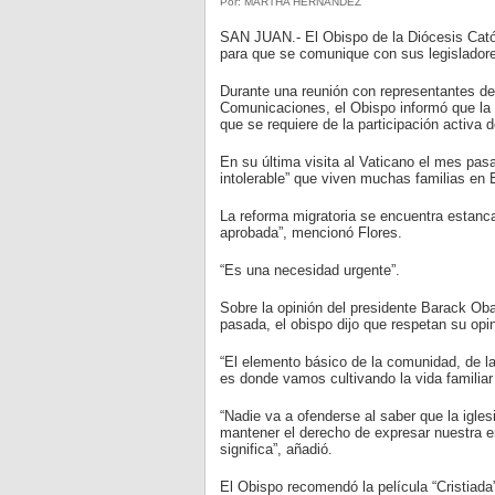
Por: MARTHA HERNANDEZ
SAN JUAN.- El Obispo de la Diócesis Catól
para que se comunique con sus legisladore
Durante una reunión con representantes d
Comunicaciones, el Obispo informó que la ig
que se requiere de la participación activa
En su última visita al Vaticano el mes pas
intolerable” que viven muchas familias en E
La reforma migratoria se encuentra estanc
aprobada”, mencionó Flores.
“Es una necesidad urgente”.
Sobre la opinión del presidente Barack O
pasada, el obispo dijo que respetan su opi
“El elemento básico de la comunidad, de la
es donde vamos cultivando la vida familiar y
“Nadie va a ofenderse al saber que la igl
mantener el derecho de expresar nuestra e
significa”, añadió.
El Obispo recomendó la película “Cristiada