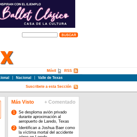
Móvil
RSS
cional
Nacional
Valle de Texas
Suscribete a esta Sección
Más Visto
+ Comentado
1
Se desploma avión privado
durante aproximación al
aeropuerto de Laredo, Texas
2
Identifican a Joshua Baer como
la víctima mortal del accidente
aéreo en Laredo