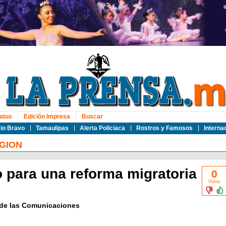
atus
Edición Impresa
Buscar
io Bravo
Tamaulipas
Alerta Policiaca
Rostros y Famosos
Interna
GION
 para una reforma migratoria
0
Votos
 de las Comunicaciones