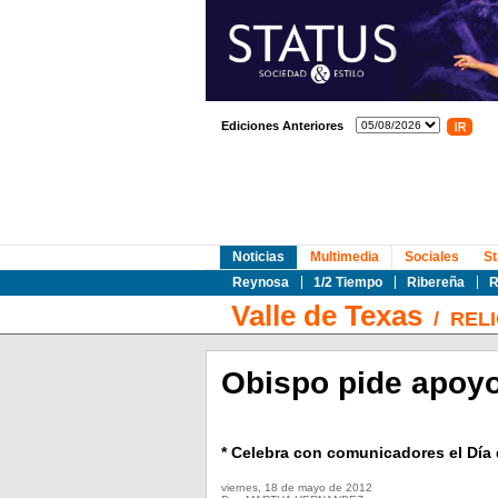
Ediciones Anteriores
Noticias
Multimedia
Sociales
St
Reynosa
1/2 Tiempo
Ribereña
R
Valle de Texas
/
RELI
Obispo pide apoyo
* Celebra con comunicadores el Día
viernes, 18 de mayo de 2012