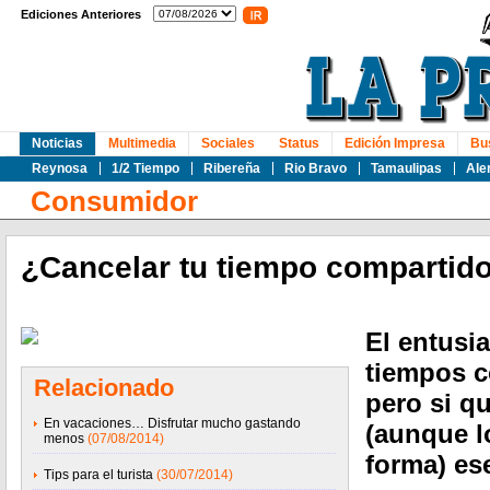
Ediciones Anteriores
Noticias
Multimedia
Sociales
Status
Edición Impresa
Bu
Reynosa
1/2 Tiempo
Ribereña
Rio Bravo
Tamaulipas
Ale
Consumidor
¿Cancelar tu tiempo compartid
El entusi
tiempos 
Relacionado
pero si qu
En vacaciones… Disfrutar mucho gastando
(aunque l
menos
(07/08/2014)
forma) es
Tips para el turista
(30/07/2014)