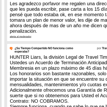
Les agradezco porfavor me regalen una direcc
que les pueda escribir, pase carta a los 15 dí
pensé que todo estaba ok, en ese momento ta
tomara un plan de menor valor, les dije de m
ahora después de mas de un año me dicen q
penalización.
alerta al moderador
¿Su Tiempo Compartido NO funciona como
por
Tra
esperaba?
HUNTER Liars, la división Legal de Travel Ti
Ustedes un Acuerdo de Terminación Anticipad
Membresia en un plazo máximo de 45 días há
Los honorarios son bastante razonables, sol
importar la situación en que se encuentre su
mensualidades, mantenimientos y/o cuotas ext
Adicionalmente ofrecemos una Garantía de Res
suerte que si no obtenemos para Usted el Ac
Contrato: NO COBRAMOS.
Siempre funciona, cuando se sabe lo que se h