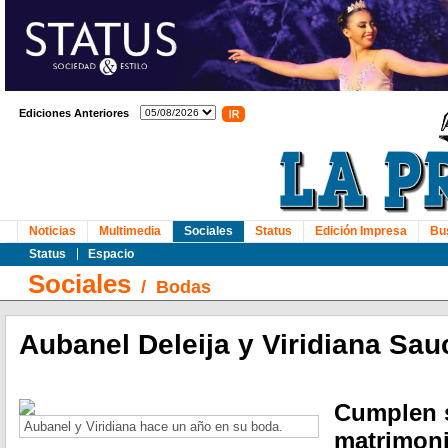
Ediciones Anteriores
Noticias
Multimedia
Sociales
Status
Edición Impresa
Bu
Status
Espacio
Sociales
/
Bodas
Aubanel Deleija y Viridiana Sau
Cumplen s
Aubanel y Viridiana hace un año en su boda.
matrimoni