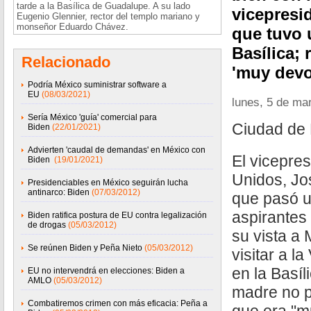
tarde a la Basílica de Guadalupe. A su lado
vicepresi
Eugenio Glennier, rector del templo mariano y
monseñor Eduardo Chávez.
que tuvo u
Basílica;
Relacionado
'muy devo
Podría México suministrar software a
EU
(08/03/2021)
lunes, 5 de ma
Sería México 'guía' comercial para
Ciudad de 
Biden
(22/01/2021)
Advierten 'caudal de demandas' en México con
El vicepre
Biden
(19/01/2021)
Unidos, Jo
Presidenciables en México seguirán lucha
antinarco: Biden
(07/03/2012)
que pasó u
aspirantes
Biden ratifica postura de EU contra legalización
de drogas
(05/03/2012)
su vista a 
Se reúnen Biden y Peña Nieto
(05/03/2012)
visitar a l
en la Basíl
EU no intervendrá en elecciones: Biden a
AMLO
(05/03/2012)
madre no p
Combatiremos crimen con más eficacia: Peña a