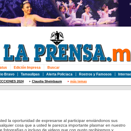
atus
Edición Impresa
Buscar
io Bravo
Tamaulipas
Alerta Policiaca
Rostros y Famosos
Interna
ECCIONES 2024
Claudia Sheinbaum
más temas
sted la oportunidad de expresarse al participar enviándonos sus
ualquier cosa que a usted le parezca importante plasmar en nuestro
de fotografías o incluso de videos que con gusto recibiremos y