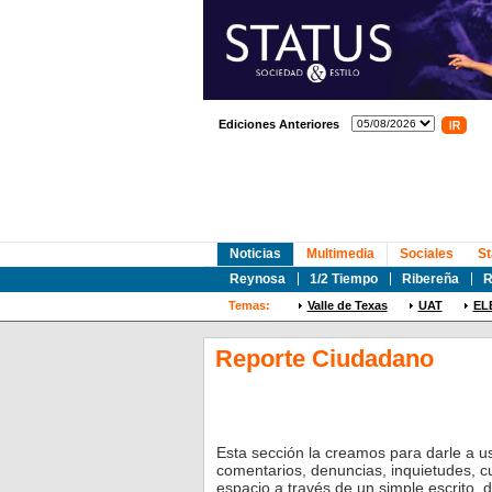
Ediciones Anteriores
Noticias
Multimedia
Sociales
St
Reynosa
1/2 Tiempo
Ribereña
R
Temas:
Valle de Texas
UAT
EL
Reporte Ciudadano
Esta sección la creamos para darle a u
comentarios, denuncias, inquietudes, c
espacio a través de un simple escrito, 