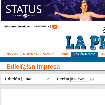
Ediciones Anteriores
Noticias
Multimedia
Sociales
Status
Edición Impresa
Bu
Ediciï¿½n Impresa
Edición
Fecha