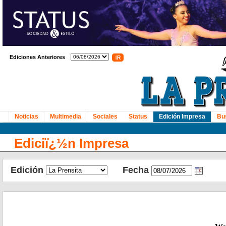
Ediciones Anteriores
Noticias
Multimedia
Sociales
Status
Edición Impresa
Bu
Ediciï¿½n Impresa
Edición
Fecha