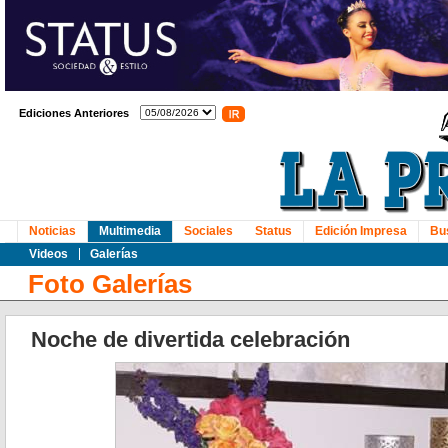
Ediciones Anteriores
Noticias
Multimedia
Sociales
Status
Edición Impresa
Bu
Videos
Galerías
Foto Galerías
Noche de divertida celebración