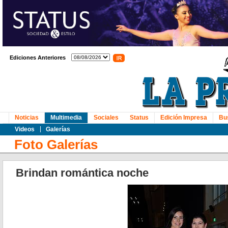
Ediciones Anteriores
Noticias
Multimedia
Sociales
Status
Edición Impresa
Bu
Videos
Galerías
Foto Galerías
Brindan romántica noche