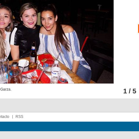
 Garza.
1 / 5
tacto
RSS