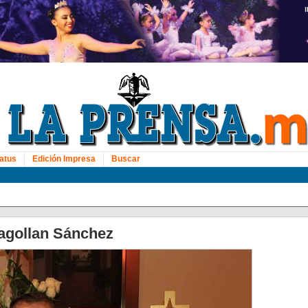
atus
Edición Impresa
Buscar
agollan Sánchez