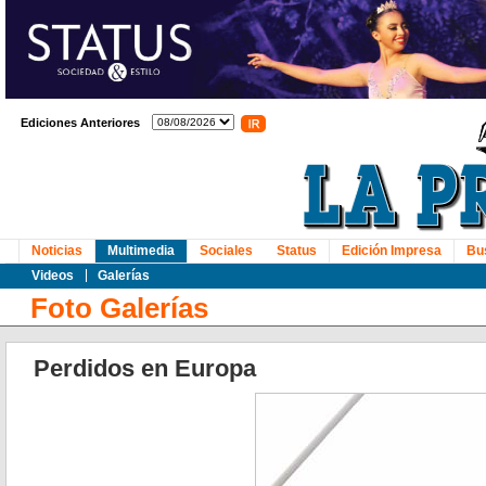
Ediciones Anteriores
Noticias
Multimedia
Sociales
Status
Edición Impresa
Bu
Videos
Galerías
Foto Galerías
Perdidos en Europa