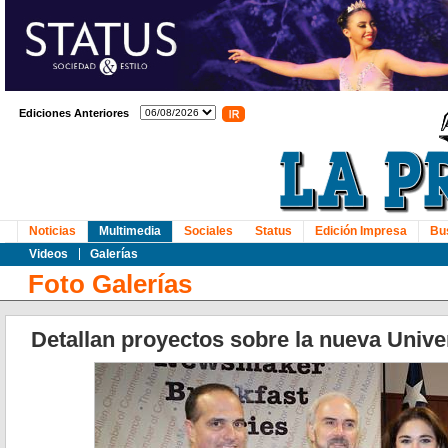
Ediciones Anteriores
Noticias
Multimedia
Sociales
Status
Edición Impresa
Bu
Videos
Galerías
Foto Galerías
Detallan proyectos sobre la nueva Unive