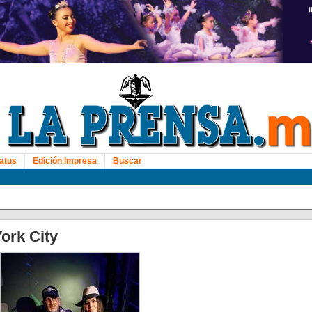
atus
Edición Impresa
Buscar
ork City