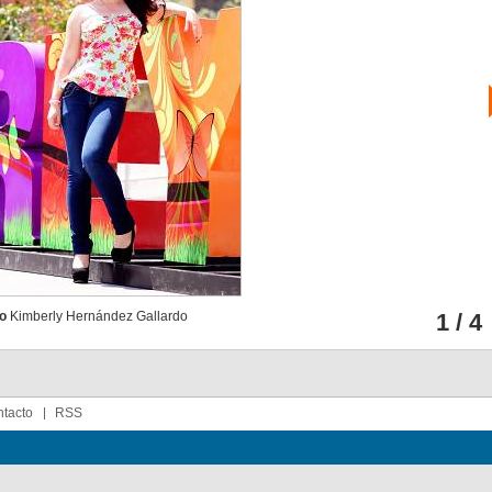
o
Kimberly Hernández Gallardo
1 / 4
tacto
RSS