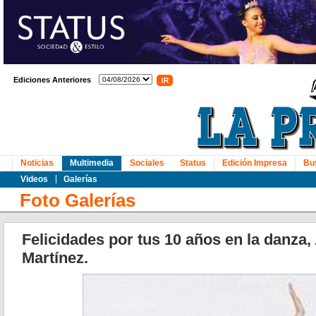
Ediciones Anteriores
Noticias
Multimedia
Sociales
Status
Edición Impresa
Bu
Videos
Galerías
Foto Galerías
Felicidades por tus 10 años en la danza, 
Martínez.