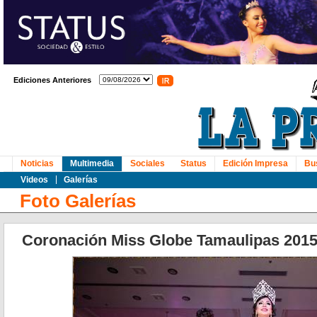
Ediciones Anteriores
Noticias
Multimedia
Sociales
Status
Edición Impresa
Bu
Videos
Galerías
Foto Galerías
Coronación Miss Globe Tamaulipas 201