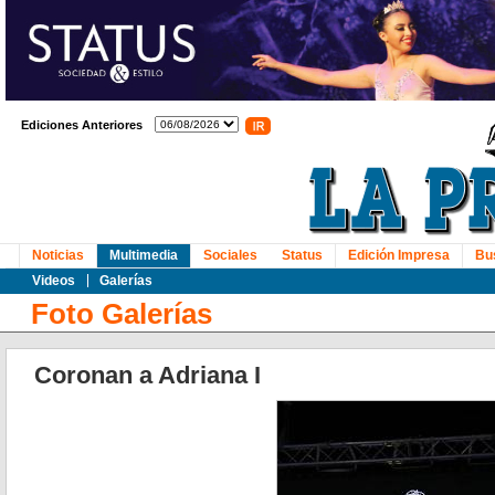
Ediciones Anteriores
Noticias
Multimedia
Sociales
Status
Edición Impresa
Bu
Videos
Galerías
Foto Galerías
Coronan a Adriana I