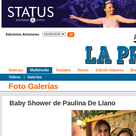
Ediciones Anteriores
Noticias
Multimedia
Sociales
Status
Edición Impresa
Bu
Videos
Galerías
Foto Galerías
Baby Shower de Paulina De Llano