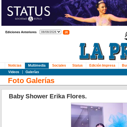
Ediciones Anteriores
Noticias
Multimedia
Sociales
Status
Edición Impresa
Bu
Videos
Galerías
Foto Galerías
Baby Shower Erika Flores.