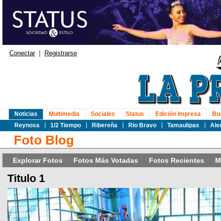
Conectar
|
Registrarse
Noticias
Multimedia
Sociales
Status
Edición Impresa
Bu
Reynosa
1/2 Tiempo
Ribereña
Rio Bravo
Tamaulipas
Ale
Foto Blog
Explorar Fotos
Fotos Más Votadas
Fotos Recientes
M
Titulo 1