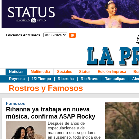
Ediciones Anteriores
Noticias
Multimedia
Sociales
Status
Edición Impresa
Bu
Reynosa
1/2 Tiempo
Ribereña
Rio Bravo
Tamaulipas
Ale
Rostros y Famosos
Famosos
Rihanna ya trabaja en nueva
música, confirma A$AP Rocky
Después de años de
especulaciones y de
mantener a sus seguidores
en suspenso, todo indica que