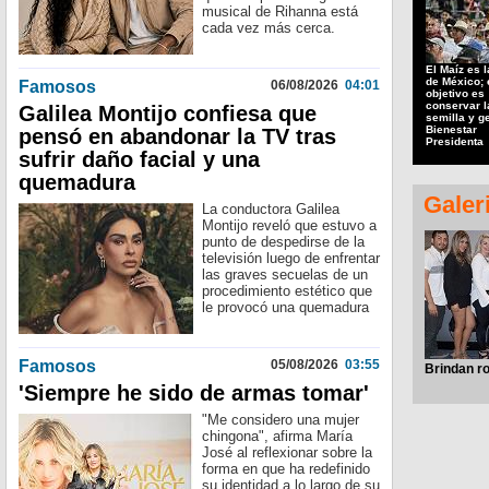
musical de Rihanna está
cada vez más cerca.
El Maíz es l
de México; 
Famosos
06/08/2026
04:01
objetivo es
conservar l
Galilea Montijo confiesa que
semilla y g
Bienestar
pensó en abandonar la TV tras
Presidenta
sufrir daño facial y una
quemadura
Galer
La conductora Galilea
Montijo reveló que estuvo a
punto de despedirse de la
televisión luego de enfrentar
las graves secuelas de un
procedimiento estético que
le provocó una quemadura
Famosos
05/08/2026
03:55
Brindan r
'Siempre he sido de armas tomar'
"Me considero una mujer
chingona", afirma María
José al reflexionar sobre la
forma en que ha redefinido
su identidad a lo largo de su