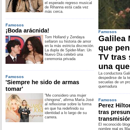
el esperado regreso musical
de Rihanna está cada vez
más cerca.
Famosos
¡Boda arácnida!
Famosos
Galilea 
Tom Holland y Zendaya
sellaron su historia de amor
que pen
en la más estricta discreción.
La dupla de Spider-Man: Un
Nuevo Día celebró una
TV tras 
ceremonia privada
una qu
La conductora Gali
Famosos
despedirse de la te
'Siempre he sido de armas
secuelas de un pro
quemadura
tomar'
''Me considero una mujer
chingona'', afirma María José
Famosos
al reflexionar sobre la forma
Perez Hilto
en que ha redefinido su
tras presun
identidad a lo largo de su
carrera.
transmisió
El reconocido blog
nombre real es Mar