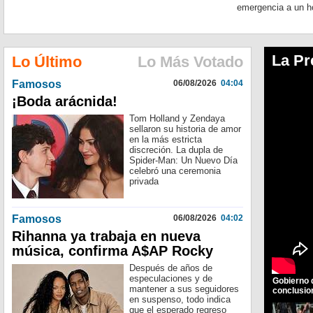
emergencia a un ho
La Pr
Lo Último
Lo Más Votado
Famosos
06/08/2026
04:04
¡Boda arácnida!
Tom Holland y Zendaya
sellaron su historia de amor
en la más estricta
discreción. La dupla de
Spider-Man: Un Nuevo Día
celebró una ceremonia
privada
Famosos
06/08/2026
04:02
Rihanna ya trabaja en nueva
música, confirma A$AP Rocky
Después de años de
especulaciones y de
Gobierno 
mantener a sus seguidores
conclusio
en suspenso, todo indica
que el esperado regreso